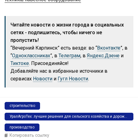
Читайте новости о жизни города в социальных
сетях - подпишитесь, чтобы ничего не
пропустить!
“Вечерний Карпинск” есть везде: во “
Вконтакте
”, в
“
Одноклассниках
”, в
Телеграм
, в
Яндекс.Дзене
и
Тиктоке
. Присоединяйся!
Добавляйте нас в избранные источники в
сервисах
Новости
и
Гугл Новости
.
строительство
УралАгроТех: лучшие решения для сельского хозяйства и дорожно-коммунальной отрасли. Поставка и последующее обслуживание. Краснотурьинск, ул. Чапаева, 47, оф. 310, тел.: 8-999-567-12-29
производство
Копировать ссылку